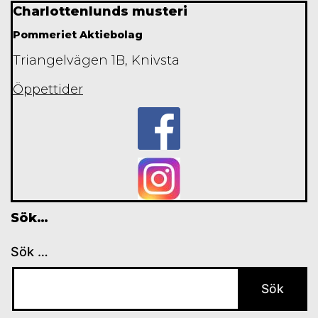
Charlottenlunds musteri
Pommeriet Aktiebolag
Triangelvägen 1B, Knivsta
Öppettider
Sök…
Sök …