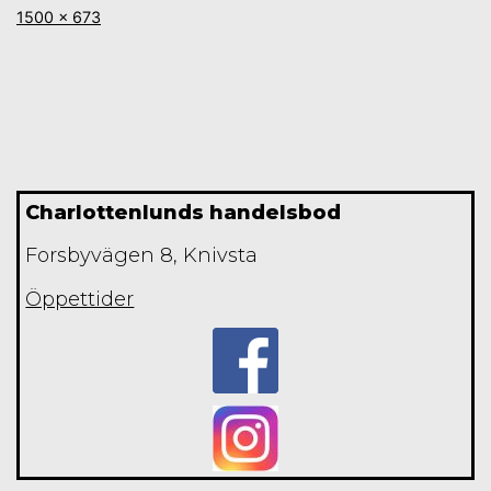
Full
1500 × 673
storlek
Charlottenlunds handelsbod
Forsbyvägen 8, Knivsta
Öppettider