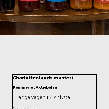
Charlottenlunds musteri
Pommeriet Aktiebolag
Triangelvägen 1B, Knivsta
Öppettider