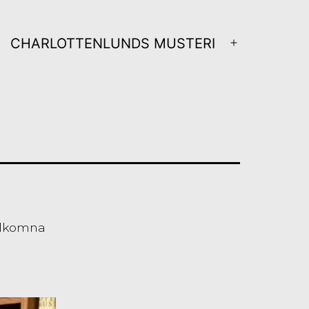
CHARLOTTENLUNDS MUSTERI
ppna
Öppna
eny
meny
älkomna