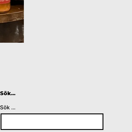
Sök…
Sök …