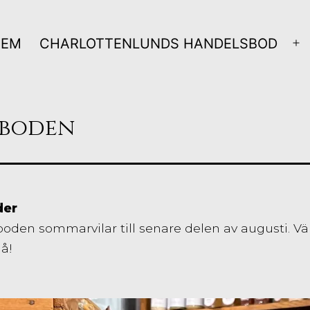
HEM
CHARLOTTENLUNDS HANDELSBOD
Ö
m
sboden
der
oden sommarvilar till senare delen av augusti. V
då!